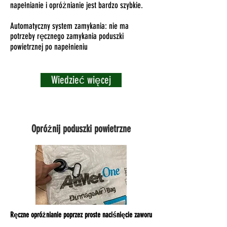
napełnianie i opróżnianie jest bardzo szybkie.
Automatyczny system zamykania: nie ma
potrzeby ręcznego zamykania poduszki
powietrznej po napełnieniu
Wiedzieć więcej
PRZENOŚNY INFLATOR ATMET AIRBEAST
Opróżnij poduszki powietrzne
Jeśli nie masz sprężarki powietrza na miejscu, nasz
elektryczny przenośny inflator jest rozwiązaniem do
napełnienia poduszek powietrznych sztauerskich.
Przez lata zdobyliśmy wystarczającą wiedzę od
naszych klientów, aby bardzo dobrze zrozumieć ich
potrzeby.
Ręczne opróżnianie poprzez proste naciśnięcie zaworu
Jesteśmy dumni, że opracowaliśmy przenośny