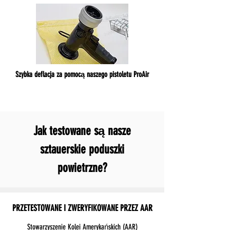
inflator, który został specjalnie przeznaczony do
nadmuchiwania sztauerskich poduszek powietrznych,
oferując wszystkie funkcje potrzebne do bezpiecznego i
szybkiego nadmuchiwania sztauerskich poduszek
powietrznych.
Wiedzieć więcej
Szybka deflacja za pomocą naszego pistoletu ProAir
Jak testowane są nasze
sztauerskie poduszki
powietrzne?
PRZETESTOWANE I ZWERYFIKOWANE PRZEZ AAR
Stowarzyszenie Kolei Amerykańskich (AAR)