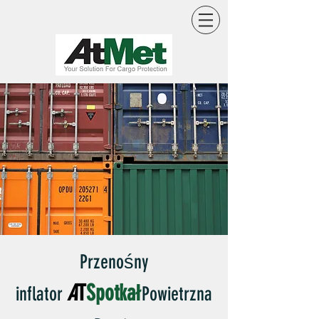
Przenośny
A
T
Spotkał
inflator
Powietrzna