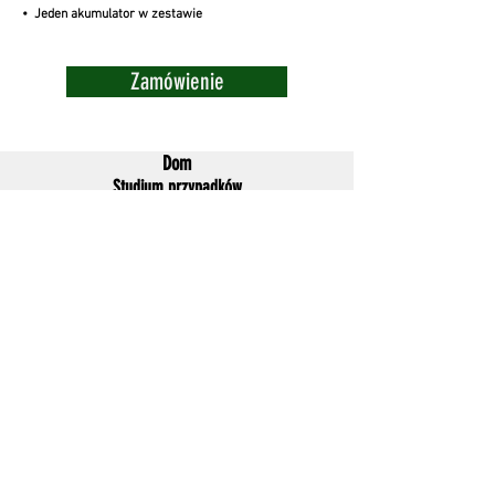
• Jeden akumulator w zestawie
Zamówienie
Dom
Studium przypadków
Sklep internetowy
O nas
Skontaktuj się z nami
Nadmuchiwane poduszki powietrzne Dunnage
Poduszki powietrzne Dunnage z tkaniny poliestrowej
Papierowe poduszki powietrzne Dunnage