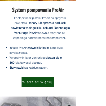
System pompowania ProAir
Podłącz nasz pistolet ProAir do sprężarki
powietrza i f
chory lub opróżnić poduszki
powietrzne w ciągu kilku sekund. Technologia
Venturiego ProAir
zapewnia stały nacisk i
zapobiega nadmiernemu napompowaniu.
Inflator ProAir z
łatwe kliknięcie
i końcówka
szybkozłącza.
Wygodny inflator Venturiego
obraca się o
360°
dla łatwości obsługi.
Stały nacisk
za każdym razem.
Wiedzieć więcej