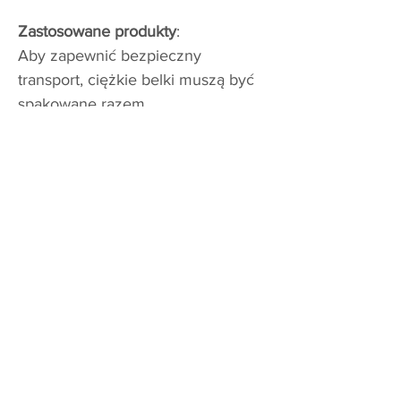
Zastosowane produkty
:
Aby zapewnić bezpieczny
transport, ciężkie belki muszą być
spakowane razem.
Zastosowano kombinację pasów
kompozytowych i pasów tkanych,
przy czym każdy rodzaj mocowania
wykorzystuje określoną sprzączkę.
Zastosowane produkty
:
Pas tkany
BulkStrap