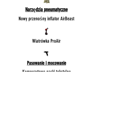
Narzędzia pneumatyczne
Nowy przenośny inflator AirBeast
Wiatrówka ProAir
Pasowanie i mocowanie
Kompozytowe paski tekstylne
Tkane mocowanie
Nota prawna
Ogólne warunki