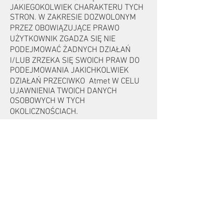
JAKIEGOKOLWIEK CHARAKTERU TYCH
STRON. W ZAKRESIE DOZWOLONYM
PRZEZ OBOWIĄZUJĄCE PRAWO
UŻYTKOWNIK ZGADZA SIĘ NIE
PODEJMOWAĆ ŻADNYCH DZIAŁAŃ
I/LUB ZRZEKA SIĘ SWOICH PRAW DO
PODEJMOWANIA JAKICHKOLWIEK
DZIAŁAŃ PRZECIWKO Atmet W CELU
UJAWNIENIA TWOICH DANYCH
OSOBOWYCH W TYCH
OKOLICZNOŚCIACH.
Zmiany w Polityce Prywatności
Atmet będzie regularnie sprawdzać,
czy niniejsza Polityka Prywatności jest
wystarczająca. Zastrzegamy sobie
prawo do modyfikacji i zmiany Polityki
Prywatności w dowolnym momencie.
Wszelkie zmiany niniejszej polityki
będą publikowane na Platformie.