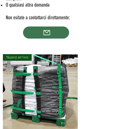
O qualsiasi altra domanda
comprendere molto bene le loro
esigenze.
Non esitate a contattarci direttamente:
Siamo orgogliosi di aver sviluppato
un gonfiatore portatile
specificamente dedicato al
gonfiaggio di airbag di protezione,
dotato di tutte le caratteristiche
necessarie per gonfiare gli airbag
Nuovo arrivo
di protezione in modo rapido e
sicuro.