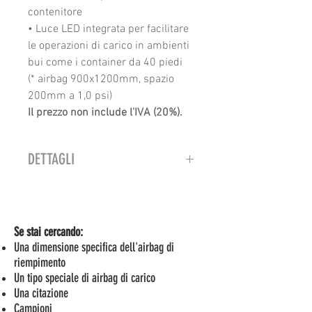
contenitore
• Luce LED integrata per facilitare
le operazioni di carico in ambienti
bui come i container da 40 piedi
(* airbag 900x1200mm, spazio
200mm a 1,0 psi)
Il prezzo non include l'IVA (20%).
DETTAGLI
Se non disponi di un compressore
d'aria in loco, il nostro gonfiatore
elettrico portatile è la soluzione
Se stai cercando:
per gonfiare i tuoi airbag di
Una dimensione specifica dell'airbag di
protezione.
riempimento
Nel corso degli anni abbiamo
Un tipo speciale di airbag di carico
acquisito dai nostri clienti una
Una citazione
conoscenza sufficiente a
Campioni