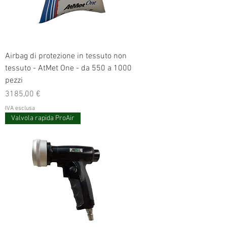
Airbag di protezione in tessuto non
tessuto - AtMet One - da 550 a 1000
pezzi
Prezzo
3185,00 €
IVA esclusa
Valvola rapida ProAir