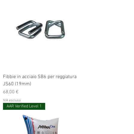
Fibbie in acciaio SB6 per reggiatura
JS60 (19mm)
Prezzo
68,00 €
IVA esclusa
AAR Verified Level 1