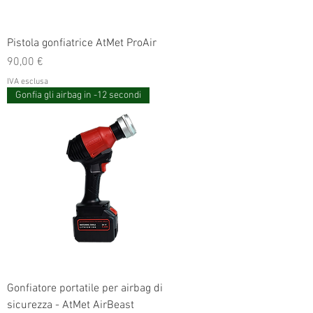
Pistola gonfiatrice AtMet ProAir
Prezzo
90,00 €
IVA esclusa
Gonfia gli airbag in -12 secondi
Gonfiatore portatile per airbag di
sicurezza - AtMet AirBeast