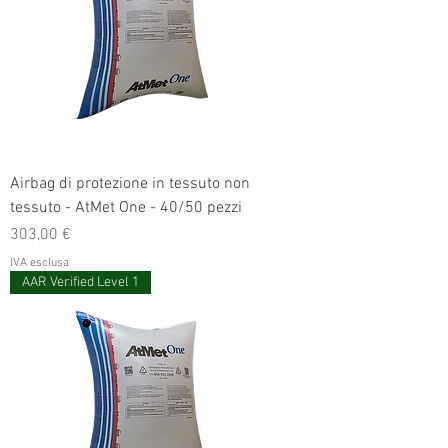
Airbag di protezione in tessuto non
tessuto - AtMet One - 40/50 pezzi
Prezzo
303,00 €
IVA esclusa
AAR Verified Level 1