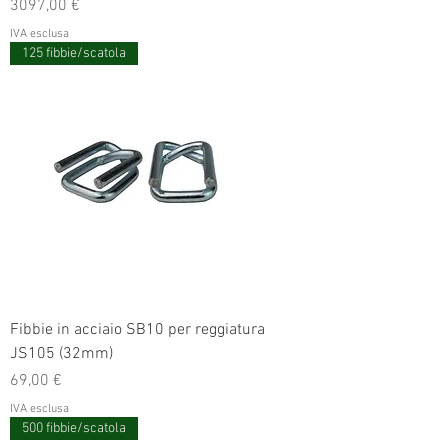
Prezzo
3097,00 €
IVA esclusa
125 fibbie/scatola
Fibbie in acciaio SB10 per reggiatura
JS105 (32mm)
Prezzo
69,00 €
IVA esclusa
500 fibbie/scatola