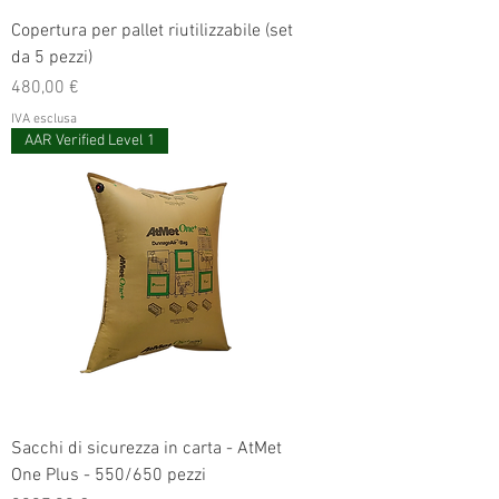
Copertura per pallet riutilizzabile (set
da 5 pezzi)
Prezzo
480,00 €
IVA esclusa
AAR Verified Level 1
Sacchi di sicurezza in carta - AtMet
One Plus - 550/650 pezzi