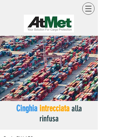
Cinghia
intrecciata
alla
rinfusa