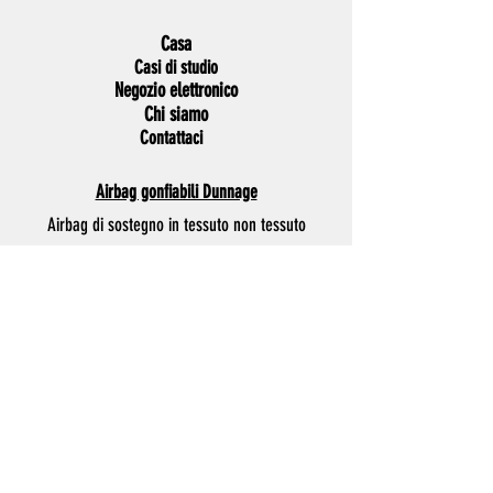
Casa
Casi di studio
Negozio elettronico
Chi siamo
Contattaci
Airbag gonfiabili Dunnage
Airbag di sostegno in tessuto non tessuto
Airbag di supporto in carta
Utensili ad aria compressa
Nuovo gonfiatore portatile AirBeast