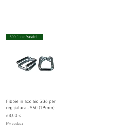
500 fibbie/scatola
Fibbie in acciaio SB6 per
reggiatura JS60 (19mm)
Prezzo
68,00 €
IVA esclusa