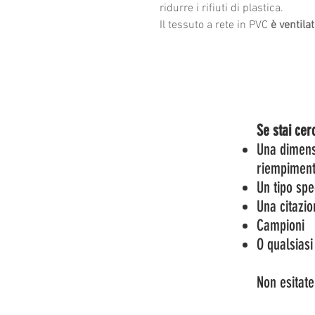
ridurre i rifiuti di plastica.
Il tessuto a rete in PVC
è ventila
Se stai cer
Una dimensi
riempimen
Un tipo spe
Una citazio
Campioni
O qualsias
Non esitate