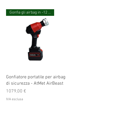
Gonfia gli airbag in -12 secondi
Gonfiatore portatile per airbag
di sicurezza - AtMet AirBeast
Prezzo
1079,00 €
IVA esclusa