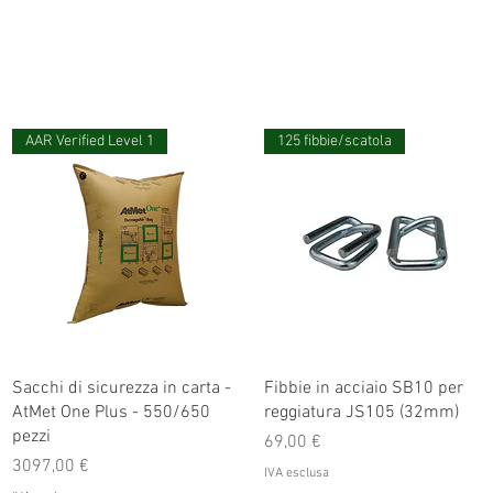
AAR Verified Level 1
125 fibbie/scatola
Sacchi di sicurezza in carta -
Fibbie in acciaio SB10 per
AtMet One Plus - 550/650
reggiatura JS105 (32mm)
pezzi
Prezzo
69,00 €
Prezzo
3097,00 €
IVA esclusa