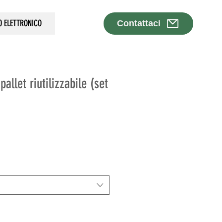
O ELETTRONICO
Contattaci
allet riutilizzabile (set
o