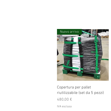
Nuovo arrivo
Copertura per pallet
riutilizzabile (set da 5 pezzi)
Prezzo
480,00 €
IVA esclusa