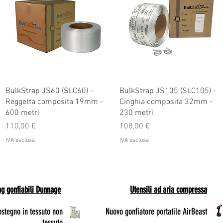
BulkStrap JS60 (SLC60) -
BulkStrap JS105 (SLC105) -
Reggetta composita 19mm -
Cinghia composita 32mm -
600 metri
230 metri
Prezzo
Prezzo
110,00 €
108,00 €
IVA esclusa
IVA esclusa
ag gonfiabili Dunnage
Utensili ad aria compressa
ostegno in tessuto non
Nuovo gonfiatore portatile AirBeast
tessuto