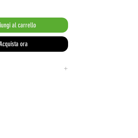
ungi al carrello
Acquista ora
ato in poliestere ad alta tenacità
 resistente (40%) + Fibbia in
mento in nichel anticorrosivo
mq
ggio
: 60 sec/40 sec