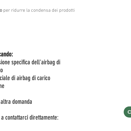
to
per ridurre la condensa dei prodotti
cando:
one specifica dell'airbag di
to
ciale di airbag di carico
ne
i altra domanda
C
 a contattarci direttamente: