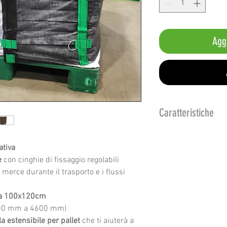
Aggi
Caratteristiche
Composizione
: Fil
(60%) + Rete in PVC
ativa
metallo con rivesti
e
con cinghie di fissaggio regolabili
Spessore: 230 g/
 merce durante il trasporto e i flussi
Montaggio/Smonta
 a 100x120cm
700 mm a 4600 mm)
ola estensibile per pallet
che ti aiuterà a