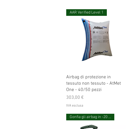
AAR Verified Level 1
Airbag di protezione in
tessuto non tessuto - AtMet
One - 40/50 pezzi
Prezzo
303,00 €
IVA esclusa
Gonfia gli airbag in -20 secondi