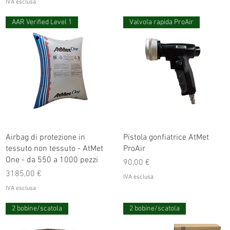
IVA esclusa
AAR Verified Level 1
Valvola rapida ProAir
Airbag di protezione in
Pistola gonfiatrice AtMet
tessuto non tessuto - AtMet
ProAir
One - da 550 a 1000 pezzi
Prezzo
90,00 €
Prezzo
3185,00 €
IVA esclusa
IVA esclusa
2 bobine/scatola
2 bobine/scatola