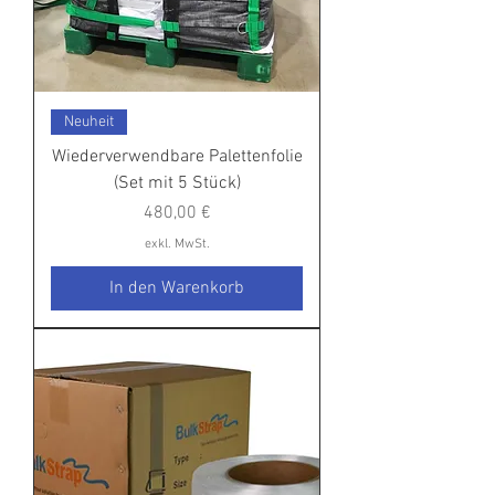
Neuheit
Wiederverwendbare Palettenfolie
(Set mit 5 Stück)
Preis
480,00 €
exkl. MwSt.
In den Warenkorb