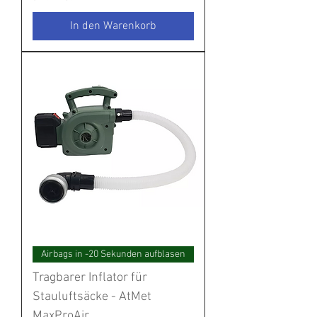
In den Warenkorb
Airbags in -20 Sekunden aufblasen
Tragbarer Inflator für
Stauluftsäcke - AtMet
MaxProAir