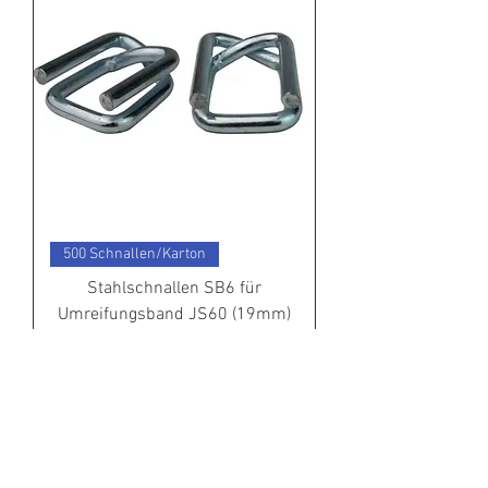
500 Schnallen/Karton
Stahlschnallen SB6 für
Umreifungsband JS60 (19mm)
Preis
68,00 €
exkl. MwSt.
In den Warenkorb