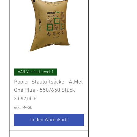
AAR Verified Level 1
Papier-Stauluftsäcke - AtMet
One Plus - 550/650 Stück
Preis
3.097,00 €
exkl. MwSt.
In den Warenkorb