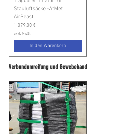
Tragbarer Inflator für
Stauluftsäcke -AtMet
AirBeast
Preis
1.079,00 €
exkl. MwSt.
In den Warenkorb
Verbundumreifung und Gewebeband