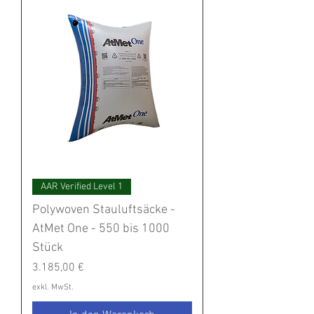
AAR Verified Level 1
Polywoven Stauluftsäcke -
AtMet One - 550 bis 1000
Stück
Preis
3.185,00 €
exkl. MwSt.