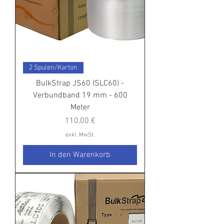
2 Spulen/Karton
BulkStrap JS60 (SLC60) -
Verbundband 19 mm - 600
Meter
Preis
110,00 €
exkl. MwSt.
In den Warenkorb