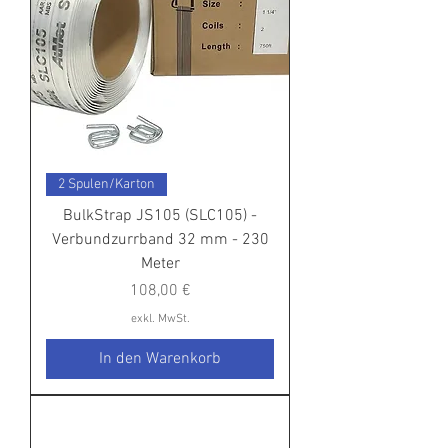
2 Spulen/Karton
BulkStrap JS105 (SLC105) -
Verbundzurrband 32 mm - 230
Meter
Preis
108,00 €
exkl. MwSt.
In den Warenkorb