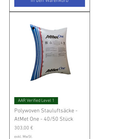
In den Warenkorb
AAR Verified Level 1
Polywoven Stauluftsäcke -
AtMet One - 40/50 Stück
Preis
303,00 €
exkl. MwSt.