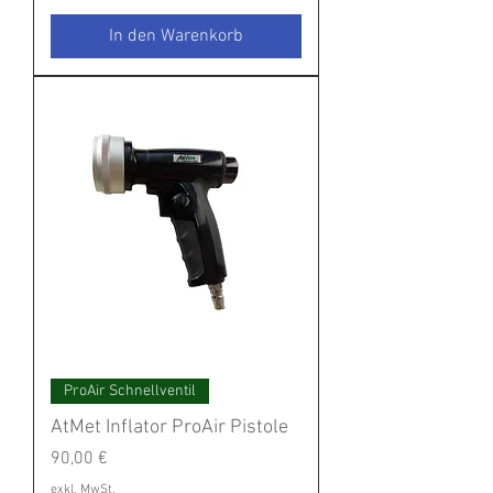
In den Warenkorb
ProAir Schnellventil
AtMet Inflator ProAir Pistole
Preis
90,00 €
exkl. MwSt.