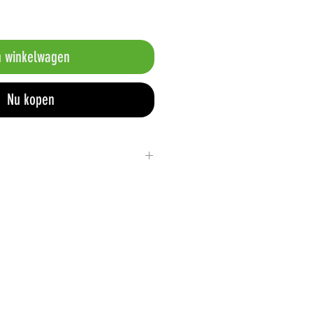
n winkelwagen
Nu kopen
iveau 1
lsysteem
cyclebaar
 psi
 8,7 psi