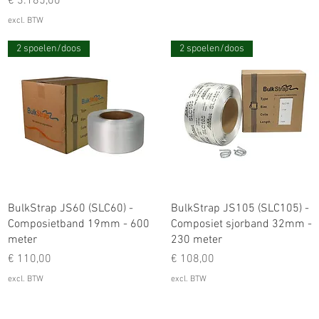
Prijs
€ 3.185,00
excl. BTW
2 spoelen/doos
2 spoelen/doos
BulkStrap JS60 (SLC60) -
BulkStrap JS105 (SLC105) -
Composietband 19mm - 600
Composiet sjorband 32mm -
meter
230 meter
Prijs
Prijs
€ 110,00
€ 108,00
excl. BTW
excl. BTW