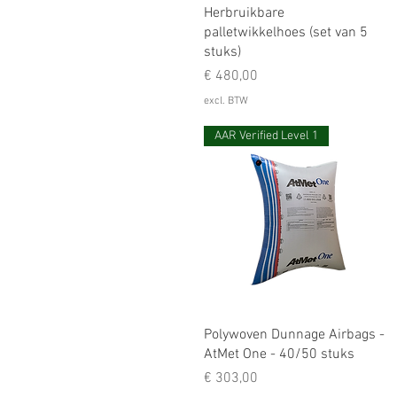
Herbruikbare
palletwikkelhoes (set van 5
stuks)
Prijs
€ 480,00
excl. BTW
AAR Verified Level 1
Polywoven Dunnage Airbags -
AtMet One - 40/50 stuks
Prijs
€ 303,00