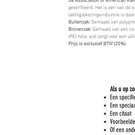
De Association of American Rai
geverifieerd. Het is een van de s
ladingzekeringsindustrie is doo
Buitenzak:
Gemaakt van polyprop
Binnenzak:
Gemaakt van een co-
(PE)-folie, wat zorgt voor een ul
Prijs is exclusief BTW (20%).
Als u op zo
Een specif
Een specia
Een citaat
Voorbeeld
Of een and