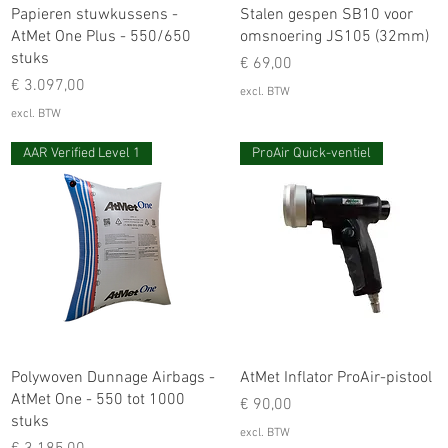
Papieren stuwkussens -
Stalen gespen SB10 voor
AtMet One Plus - 550/650
omsnoering JS105 (32mm)
stuks
Prijs
€ 69,00
Prijs
€ 3.097,00
excl. BTW
excl. BTW
AAR Verified Level 1
ProAir Quick-ventiel
Polywoven Dunnage Airbags -
AtMet Inflator ProAir-pistool
AtMet One - 550 tot 1000
Prijs
€ 90,00
stuks
excl. BTW