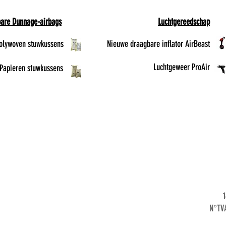
are Dunnage-airbags
Luchtgereedschap
olywoven stuwkussens
Nieuwe draagbare inflator AirBeast
Luchtgeweer ProAir
Papieren stuwkussens
1
N°TVA