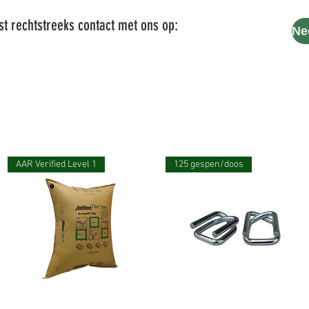
t rechtstreeks contact met ons op:
AAR Verified Level 1
125 gespen/doos