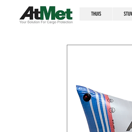
THUIS
STU