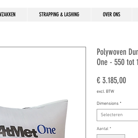
WZAKKEN
STRAPPING & LASHING
OVER ONS
Polywoven Dun
One - 550 tot 
Prij
€ 3.185,00
excl. BTW
Dimensions
*
Selecteren
Aantal
*