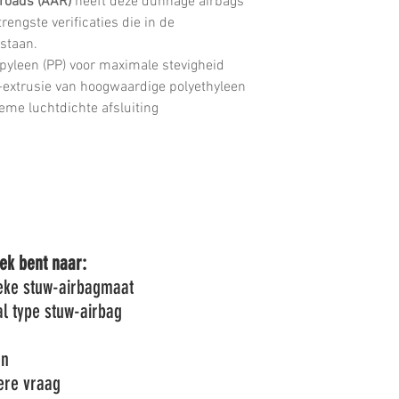
lroads (AAR)
heeft deze dunnage airbags
trengste verificaties die in de
rstaan.
yleen (PP) voor maximale stevigheid
extrusie van hoogwaardige polyethyleen
tieme luchtdichte afsluiting
ek bent naar:
ieke stuw-airbagmaat
al type stuw-airbag
en
ere vraag