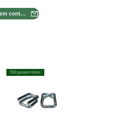
Neem contact met ons op
500 gespen/doos