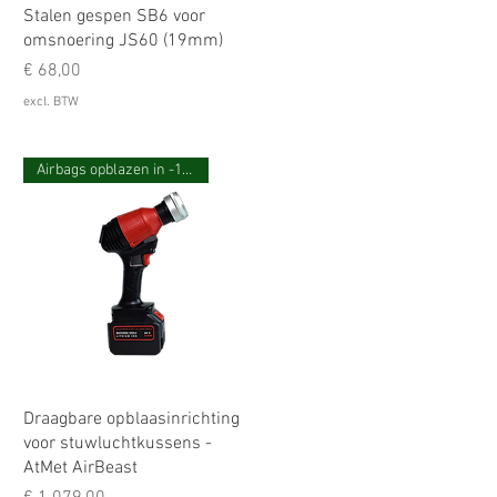
Stalen gespen SB6 voor
omsnoering JS60 (19mm)
Prijs
€ 68,00
excl. BTW
Airbags opblazen in -12 seconden
Draagbare opblaasinrichting
voor stuwluchtkussens -
AtMet AirBeast