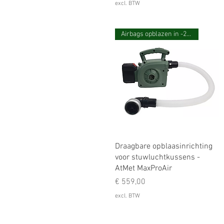
excl. BTW
Airbags opblazen in -20 seconden
Draagbare opblaasinrichting
voor stuwluchtkussens -
AtMet MaxProAir
Prijs
€ 559,00
excl. BTW