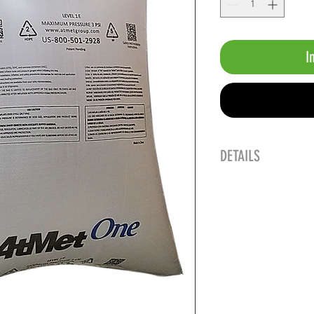
I
DETAILS
AAR geverifieerd n
Snel opblaasventie
Waterdicht
ROHS-conform
Herbruikbaar en re
Werkdruk:
0,2 / 2,9
Barstdruk:
0,6 bar /