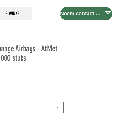
E-WINKEL
Neem contact met ons op
nage Airbags - AtMet
1000 stuks
s