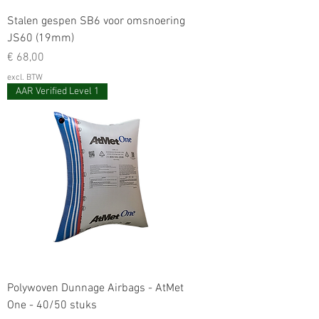
Stalen gespen SB6 voor omsnoering
JS60 (19mm)
Prijs
€ 68,00
excl. BTW
AAR Verified Level 1
Polywoven Dunnage Airbags - AtMet
One - 40/50 stuks