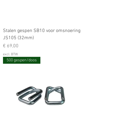
Stalen gespen SB10 voor omsnoering
JS105 (32mm)
Prijs
€ 69,00
excl. BTW
500 gespen/doos