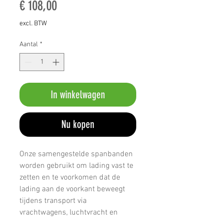
Prijs
€ 108,00
excl. BTW
Aantal
*
In winkelwagen
Nu kopen
Onze samengestelde spanbanden
worden gebruikt om lading vast te
zetten en te voorkomen dat de
lading aan de voorkant beweegt
tijdens transport via
vrachtwagens, luchtvracht en