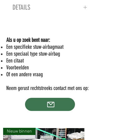
DETAILS
Sterke synthetische vezels
Ingebed in een beschermende
polymeercoatingcomposiet
Als u op zoek bent naar:
Systeemsterkte: 1490 kg
Een specifieke stuw-airbagmaat
Dikte: 1,3 mm
Een speciaal type stuw-airbag
Breedte: 32 mm
Een citaat
230 meter/spoel
Voorbeelden
2 spoelen/doos
Of een andere vraag
36 dozen/pallet
Neem gerust rechtstreeks contact met ons op:
Nieuw binnen