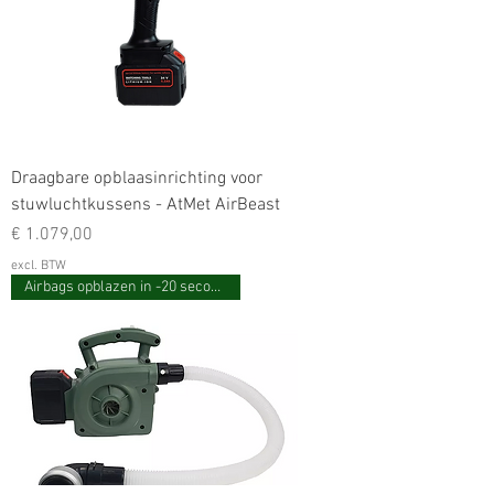
Draagbare opblaasinrichting voor
stuwluchtkussens - AtMet AirBeast
Prijs
€ 1.079,00
excl. BTW
Airbags opblazen in -20 seconden