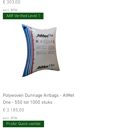
Prijs
€ 303,00
excl. BTW
AAR Verified Level 1
Polywoven Dunnage Airbags - AtMet
One - 550 tot 1000 stuks
Prijs
€ 3.185,00
excl. BTW
ProAir Quick-ventiel