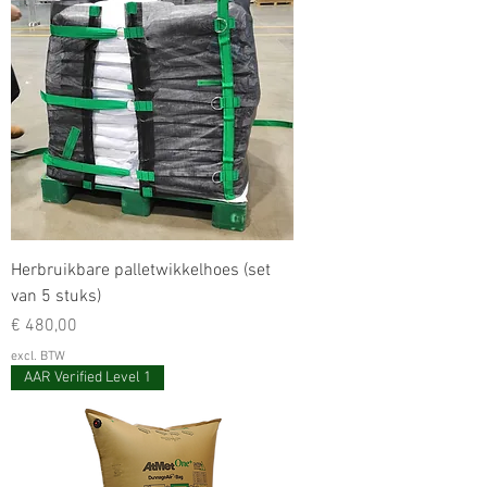
Herbruikbare palletwikkelhoes (set
van 5 stuks)
Prijs
€ 480,00
excl. BTW
AAR Verified Level 1