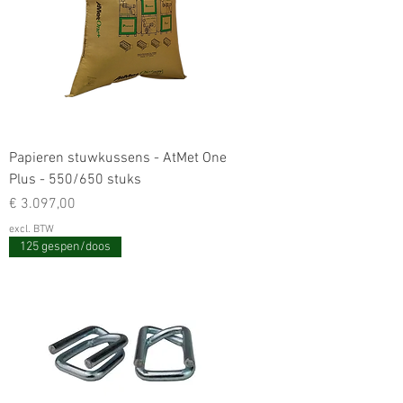
Papieren stuwkussens - AtMet One
Plus - 550/650 stuks
Prijs
€ 3.097,00
excl. BTW
125 gespen/doos