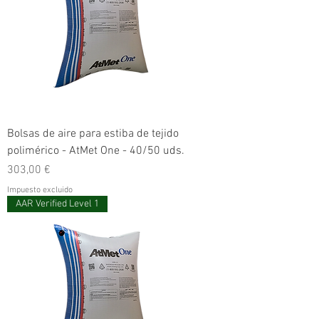
Bolsas de aire para estiba de tejido
polimérico - AtMet One - 40/50 uds.
Precio
303,00 €
Impuesto excluido
AAR Verified Level 1