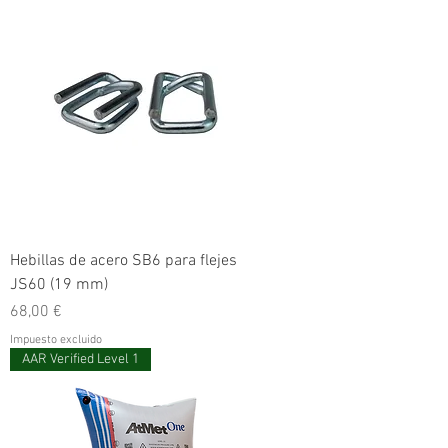
Hebillas de acero SB6 para flejes
JS60 (19 mm)
Precio
68,00 €
Impuesto excluido
AAR Verified Level 1