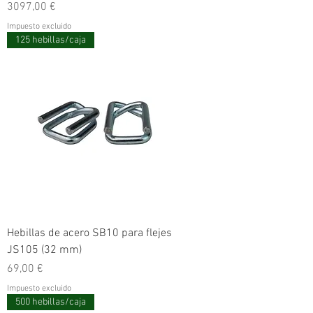
Precio
3097,00 €
Impuesto excluido
125 hebillas/caja
Hebillas de acero SB10 para flejes
JS105 (32 mm)
Precio
69,00 €
Impuesto excluido
500 hebillas/caja