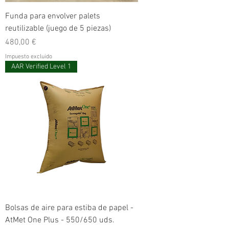
Funda para envolver palets
reutilizable (juego de 5 piezas)
Precio
480,00 €
Impuesto excluido
AAR Verified Level 1
Bolsas de aire para estiba de papel -
AtMet One Plus - 550/650 uds.