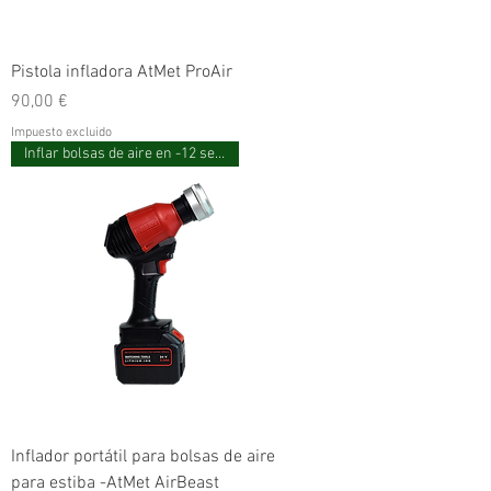
Pistola infladora AtMet ProAir
Precio
90,00 €
Impuesto excluido
Inflar bolsas de aire en -12 segundos
Inflador portátil para bolsas de aire
para estiba -AtMet AirBeast