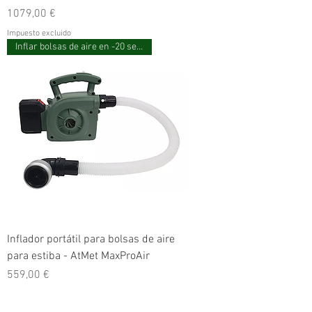
Precio
1079,00 €
Impuesto excluido
Inflar bolsas de aire en -20 segundos
Inflador portátil para bolsas de aire
para estiba - AtMet MaxProAir
Precio
559,00 €
Impuesto excluido
2 bobinas/caja