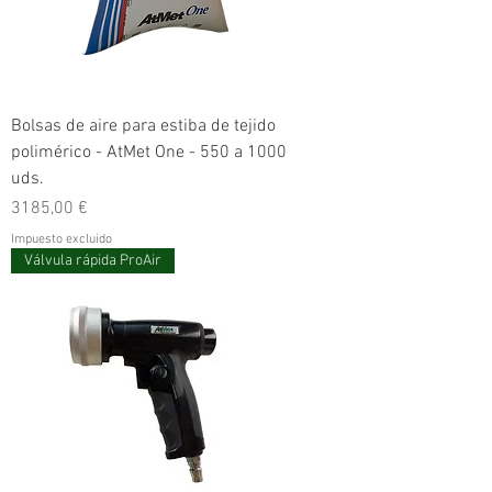
Bolsas de aire para estiba de tejido
polimérico - AtMet One - 550 a 1000
uds.
Precio
3185,00 €
Impuesto excluido
Válvula rápida ProAir