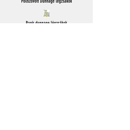
Poliszövött Dunnage légzsákok
Papír dunnage légzsákok
Légszerszámok
Új hordozható felfújó AirBeast
ProAir légpisztoly
Szíjazás és kötözés
Kompozit textil pánt
Szőtt kötözés