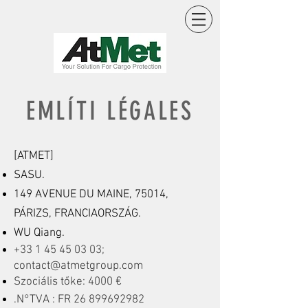
EMLÍTI LÉGALES
[ATMET]
SASU.
149 AVENUE DU MAINE, 75014,
PÁRIZS, FRANCIAORSZÁG.
WU Qiang.
+33 1 45 45 03 03
;
contact@atmetgroup.com
Szociális tőke: 4000 €
.N°TVA : FR
26 899692982